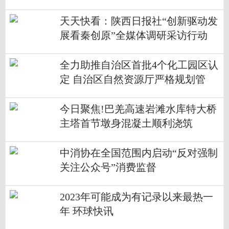
-19 06:57
天天快看：陕西日报社“创新驱动发
展看秦创原”全媒体调研采访行动
（一）丨秦创原人才大市场：构
建“四链”深度融合服务生态
全力助推自治区首批4个化工园区认
定 自治区自然资源厅严格规划管
控，加强用地审核
今日聚焦!巴羌高速岩滩水库特大桥
主塔首节墩身混凝土顺利浇筑
中消协在全国范围内启动“反对强制
关注公众号”消费监督
2023年可能成为有记录以来最热一
年 环球快讯