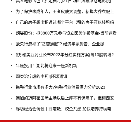
真人电影《芭比》定档7月21日 粉红风暴席卷电影院|
为了保护未成年人，王者皮肤大调整，貂蝉大乔衣服上
自己的房子想出租通过哪个平台（租的房子可以转租吗
朗姿股份：拟3800万元参与设立医美创投基金-当前速看
欧央行忽视了“贪婪通胀”? 经济学家警告：企业提
[快讯]美亚药业公布2022年分红实施方案(每10股转增2
年底投用！湖北将迎来一座新机场
四类治疗虚的中药!|环球通讯
拖鞋行业市场有多大?拖鞋行业消费潜力分析2023
简陋的迈阿密国际主场以后上座率有保障了，但梅西安
廊坊经洽会访谈丨刘宏艳：校企共建 加快培养跨境电