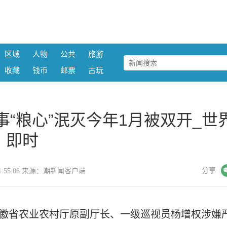
区域
人物
公共
旅游
收藏
钱币
邮票
古玩
事“粮心”泯灭今年1月被双开_世
即时
微信
分享
9 21:55:06 来源：潮新闻客户端
安徽省农业农村厅原副厅长、一级巡视员杨增权涉嫌