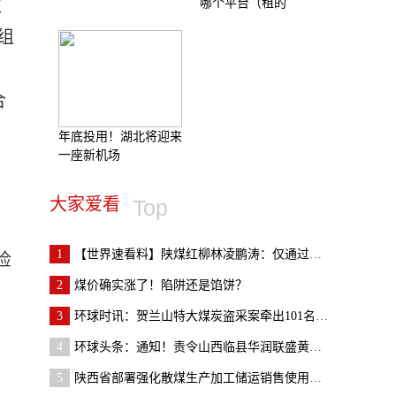
哪个平台（租的
改
组
合
年底投用！湖北将迎来
一座新机场
，
大家爱看
Top
1
【世界速看料】陕煤红柳林凌鹏涛：仅通过全场景数据
检
2
​煤价确实涨了！陷阱还是馅饼？
3
环球时讯：贺兰山特大煤炭盗采案牵出101名党员干部
4
环球头条：通知！责令山西临县华润联盛黄家沟煤业有
5
陕西省部署强化散煤生产加工储运销售使用环节监管