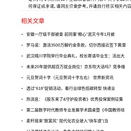
相关文章
安徽一厅级干部被查 前同事“粮心”泯灭今年1月被
罗马诺：激活3500万解约金条款，切尔西接近签下黄潜
武汉晴川学院举行毕业典礼，校长寄语毕业生：活出大
未来20年提供超百万就业岗位！京东吹大话吗？竞争维
元旦贺词十字（元旦贺词十字左右） 世界新资讯
透过“618”促销活动，看行业绿色低碳转型 快递业
热消息：《股东来了&守护投资者》优秀投保案例征集
第二届数字时代教师专业发展学术圆桌暨《中国教师培
麦秆摇来“致富风” 现代化农业驶入“快车道”|当