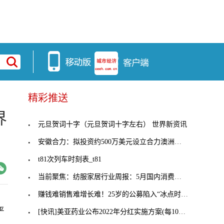
精彩推送
界
元旦贺词十字（元旦贺词十字左右） 世界新资讯
安徽合力：拟投资约500万美元设立合力澳洲公司
t81次列车时刻表_t81
当前聚焦：纺服家居行业周报：5月国内消费市场延续
赚钱难销售难增长难！25岁的公募陷入“冰点时刻”，
严
[快讯]美亚药业公布2022年分红实施方案(每10股转增2