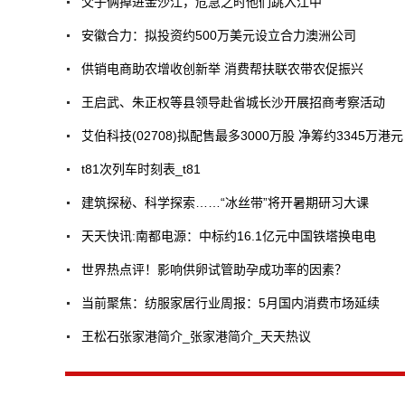
父子俩掉进金沙江，危急之时他们跳入江中
安徽合力：拟投资约500万美元设立合力澳洲公司
供销电商助农增收创新举 消费帮扶联农带农促振兴
王启武、朱正权等县领导赴省城长沙开展招商考察活动
艾伯科技(02708)拟配售最多3000万股 净筹约3345万港元
t81次列车时刻表_t81
建筑探秘、科学探索……“冰丝带”将开暑期研习大课
天天快讯:南都电源：中标约16.1亿元中国铁塔换电电
世界热点评！影响供卵试管助孕成功率的因素？
当前聚焦：纺服家居行业周报：5月国内消费市场延续
王松石张家港简介_张家港简介_天天热议