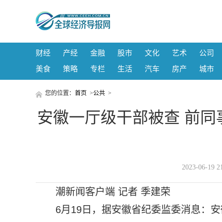
财经
产经
金融
股市
文化
艺术
公司
美食
策略
专栏
生活
汽车
房产
城市
您的位置：
首页
>
公共
>
安徽一厅级干部被查 前同
2023-06-1
潮新闻客户端 记者 季建荣
6月19日，据安徽省纪委监委消息：