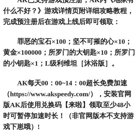
什么不好？》
游戏详情页附详细攻略教程，
完成预注册后在游戏上线后即可领取：
罪恶的宝石×100
；
坚不可摧的心×10
；
黄金×100000
；
所罗门的大钥匙×10
；
所罗门
的小钥匙×1
；
L级利维坦［沐浴版］
。
AK每天00：00~14：00超长免费加速
（https://www.akspeedy.com/）
，安装官网
版AK后使用兑换码【来啦】领取至少48小
时可暂停加速时长！（非官网版本不支持游
戏下崽哦）!