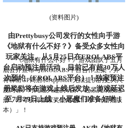
(资料图片)
由Prettybusy公司发行的女性向手游
《地狱有什么不好？》备受众多女性向
玩家关注。从5月25日在EROLABS平
《地狱有什么不好？》游戏团队于五月
台启动预注册活动，目前已有超30万人
底公开宣布与EROLABS平台合作上架，并
次预约（EROLABS平台）！独家预注
将释出GP商店和AppStore无法提供的更大尺
册奖励将在游戏上线后发放。游戏延迟
度内容。对此感兴趣的玩家，赶紧完成预注
至7月29日上线，小恶魔们准备好哟！
册，即可获得独家奖励角色「玛门（甜点版
本）」！
AK已支持游戏预注册，AK内
《地狱有