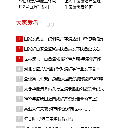
今日观点!华能玉环电
上海牛皮癣治疗医院_
厂2号百万千瓦机
牛皮癣患者如何
大家爱看
Top
1
国家发改委：统调电厂存煤达到1.87亿吨的历史新高
2
国家矿山安全监察局陕西局发布陕西延长石油集团横山
3
世界速讯：山西焦化拟将90万吨/年焦化产能置换至山
4
河北省应急管理厅针对煤矿等行业发布夏季安全生产提
5
全球简讯:巴哈马籍超大型散货船装载87409吨煤炭靠泊
6
太仓华能港务码头接靠煤炭船舶创载货量纪录
7
2022年度我国近四成矿产资源储量均有上升
8
高温天气来袭 煤市能否逆转|世界讯息
9
每日时讯!港口电煤报价开涨!