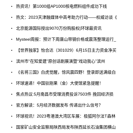
热资讯！第1000组AP1000核电燃料组件成功下线
热文：2023天津融媒体中高考助力行动——权威访谈《
北京能源国际授出9070万份购股权|环球最资讯
Mysteel周报：预计下周唐山带钢价格或震荡整理运行_
【世界独家】怡合达（301029）6月15日主力资金净买
滨州市“在知爱建”原创话剧展演暨“戏动我心”滨州
《名将三国》白虎觉醒，惊风震四野！登录即送满级白
环球速递！中国驻刚果（金）大使馆紧急提醒！
焦点热议:5月南昌市受理消费投诉7503件 挽回经济损
官方解读：5月经济数据发布 传递出什么信号？
环球视讯！2023粤港澳大湾区车展：极狐阿尔法T森林
国家矿山安全监察局陕西局发布陕西延长石油集团横山