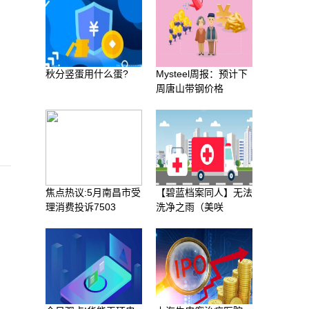
秋分竖蛋用什么蛋?
Mysteel周报：预计下
周唐山带钢价格
焦点热议:5月南昌市受
【碧蓝档案同人】无法
理消费投诉7503
洗净之雨（美咲