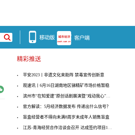
精彩推送
平安2023丨非遗文化来助阵 禁毒宣传创新意
观速讯丨6月16日湖南地区锑精矿市场价格暂稳
滨州市“在知爱建”原创话剧展演暨“戏动我心”滨州
官方解读：5月经济数据发布 传递出什么信号？
盲盒经营者不得向未满8周岁未成年人销售盲盒
江苏-青海经贸合作洽谈会召开 达成签约项目10项