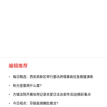
编辑推荐
每日精选：西安高新区举行基坑坍塌事故应急救援演练
秋分竖蛋用什么蛋?
方城法院开展信用记录关爱日法治宣传活动|精彩看点
今日视点：芬姐盐焗猪肚做法?