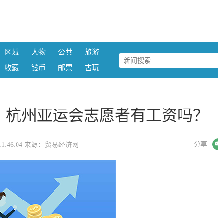
区域
人物
公共
旅游
收藏
钱币
邮票
古玩
？杭州亚运会志愿者有工资吗？
微信
分享
16 11:46:04 来源：贸易经济网