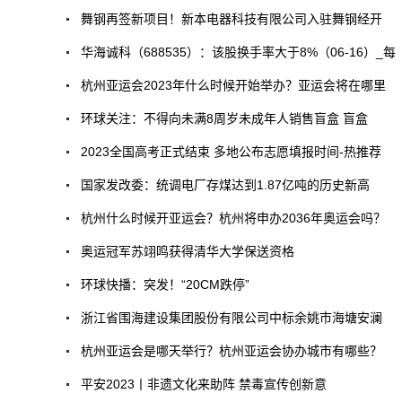
舞钢再签新项目！新本电器科技有限公司入驻舞钢经开
华海诚科（688535）：该股换手率大于8%（06-16）_每
杭州亚运会2023年什么时候开始举办？亚运会将在哪里
环球关注：不得向未满8周岁未成年人销售盲盒 盲盒
2023全国高考正式结束 多地公布志愿填报时间-热推荐
国家发改委：统调电厂存煤达到1.87亿吨的历史新高
杭州什么时候开亚运会？杭州将申办2036年奥运会吗？
奥运冠军苏翊鸣获得清华大学保送资格
环球快播：突发！“20CM跌停”
浙江省围海建设集团股份有限公司中标余姚市海塘安澜
杭州亚运会是哪天举行？杭州亚运会协办城市有哪些？
平安2023丨非遗文化来助阵 禁毒宣传创新意