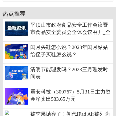
热点推荐
平顶山市政府食品安全工作会议暨
市食品安全委员会全体会议召开_全
球消息
闰月买鞋怎么说？2023年闰月姑姑
给侄子买鞋怎么说？
清明节能理发吗？2023三月理发时
间表
震安科技（300767）5月31日主力资
金净卖出583.65万元
被苹果抛弃了！初代iPad Air被列为