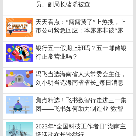
员、副局长蓝瑶被查
天天看点：“露露黄了”上热搜，上
市公司紧急回应：本露露非彼“露
露”
银行五一假期上班吗？五一邮储银
行正常营业吗？
冯飞当选海南省人大常委会主任，
刘小明当选海南省省长_每日消息
焦点精选！飞书数智行走进三一集
团——飞书如何助力制造业“数智
化”转型？
2023年“全国科技工作者日”湖南主
场活动在长沙举行