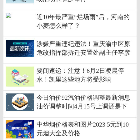
近10年最严重“烂场雨”后，河南的
小麦怎么样了？
涉嫌严重违纪违法！重庆渝中区原
危改指挥部拆迁安置处副主任李彦
勤被查|全球简讯
要闻速递：注意！6月2日凌晨停
水！凯里这些地方将受影响
今日油价92汽油价格调整最新消息
油价调整时间4月15号上调还是下
调？
中华烟价格表和图片2023 5元到10
元烟大全及价格