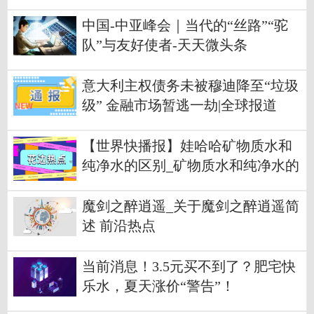
理
中国-中亚峰会｜当代的“丝路”“驼
队”与友好使者-天天微头条
意大利主权债务未被穆迪降至“垃圾
级” 金融市场暂逃一劫|全球报道
【世界快播报】娃哈哈矿物质水和
纯净水的区别_矿物质水和纯净水的
区别
魔剑之醉逍遥_关于魔剑之醉逍遥简
述 前沿热点
当前消息！3.5元买不到了？肥宅快
乐水，夏天涨价“警告”！