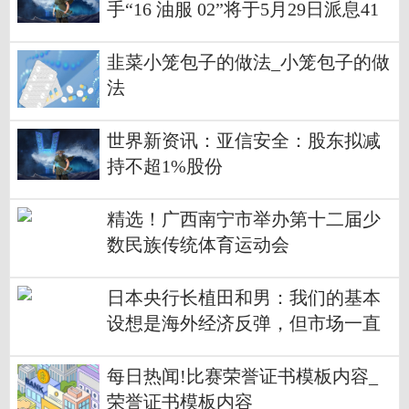
手“16 油服 02”将于5月29日派息41
元
韭菜小笼包子的做法_小笼包子的做
法
世界新资讯：亚信安全：股东拟减
持不超1%股份
精选！广西南宁市举办第十二届少
数民族传统体育运动会
日本央行长植田和男：我们的基本
设想是海外经济反弹，但市场一直
担心央行能否在抑制通胀和维持经
济增长之间取得平衡
每日热闻!比赛荣誉证书模板内容_
荣誉证书模板内容