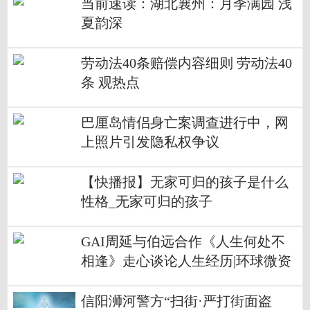
当前速读：湖北襄州：月季满园 浅
夏韵深
劳动法40条赔偿内容细则 劳动法40
条 观热点
巴厘岛情侣身亡案调查进行中，网
上照片引发隐私权争议
【快播报】无家可归的孩子是什么
性格_无家可归的孩子
GAI周延与伯远合作《人生何处不
相逢》走心谈论人生经历|环球微资
讯
信阳浉河警方“扫街·严打街面盗