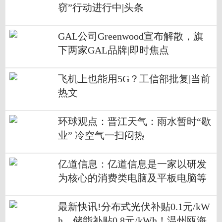
窃”行动进行中|头条
GAL公司Greenwood宣布解散，旗
下两家GAL品牌|即时焦点
飞机上也能用5G？工信部批复|当前
热文
环球观点：晋江天气：雨水暂时“歇
业” 冷空气一扫闷热
亿道信息：亿道信息是一家以研发
为核心的消费类电脑及平板电脑等
电子产品、加固智能行业终端以及
XR和AIoT产品及解决方案提供商
最新快讯!分布式光伏补贴0.1元/kW
h，储能补贴0.8元/kWh！温州瓯海