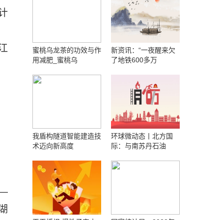
计
江
蜜桃乌龙茶的功效与作
新资讯：“一夜醒来欠
用减肥_蜜桃乌
了地铁600多万
我盾构隧道智能建造技
环球微动态丨北方国
术迈向新高度
际：与南苏丹石油
—
湖