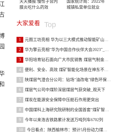
天天播报:慢性子宫内
国家统计局：2022年
江
膜炎吃什么药效
城镇私营单位就业
古
大家爱看
Top
博
1
元图工坊亮相 华为以三大模式推动智能矿山生态发展
园
2
华为擎云亮相“华为中国合作伙伴大会2023”_世界快
3
华阳培育钻石面向广大市民销售 煤层气制金刚石首饰
4
便利、安全、高效 煤矿智能化场景在神东不断“上新
华
5
陕煤层气澄合分公司：钻场“油改电”绿色环保又高效
和
6
煤层气公司中煤阶深层煤层气获突破_观天下
7
煤炭在能源安全保障中压舱石作用更突出
8
中国煤科上海研究院研制的全国首套“煤矿智能化培训
9
今年以来浩吉铁路累计发送万吨列车6702列
10
今日看点：陕西榆林市：预计5月份动力煤市场价格或