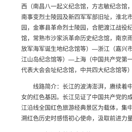
西（南昌八一起义纪念馆，方志敏纪念馆
南事变烈士陵园及新四军军部旧址，淮北
园，金寨县革命烈士陵园，合肥渡江战役
馆，常熟市沙家浜革命历史纪念馆，南京
放军海军诞生地纪念馆等）—浙江（嘉兴
江山岛纪念馆等）—上海（中国共产党第
代表大会会址纪念馆，中共四大纪念馆等
线路简介：长江的波涛澎湃，赓续着
女的红色基因。长江见证了中国共产党的
江沿线全国红色旅游经典景区为载体，集
溯红色历史时感悟初心使命，汲取前进力