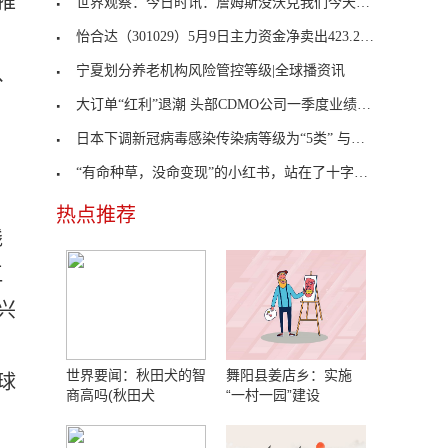
推
世界观察：今日时讯：詹姆斯没沃克我们今天赢不了比
怡合达（301029）5月9日主力资金净卖出423.29万元
、
宁夏划分养老机构风险管控等级|全球播资讯
大订单“红利”退潮 头部CDMO公司一季度业绩增速受
日本下调新冠病毒感染传染病等级为“5类” 与流感
“有命种草，没命变现”的小红书，站在了十字路口
热点推荐
线
江
兴
世界要闻：秋田犬的智
舞阳县姜店乡：实施
球
商高吗(秋田犬
“一村一园”建设