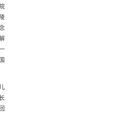
皖
陵
念
解
一
国
儿
长
回