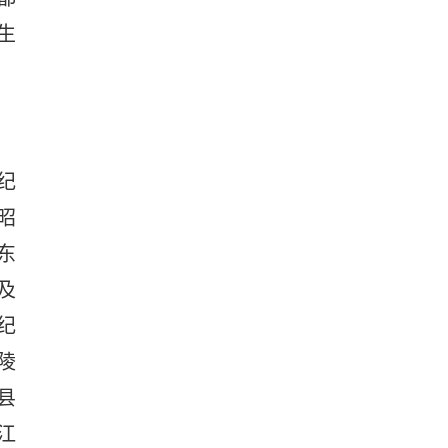
生
纪
昭
东
及
纪
陵
县
江