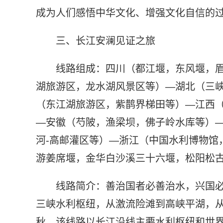
成为人们感悟中华文化、增强文化自信的
三、长江安澜见证之旅
线路组成：四川（都江堰，东风堰，
湖旅游区，龙水湖风景区等）—湖北（三
（东江湖旅游区，紫鹊界梯田等）—江西
—安徽（芍陂，渔梁坝，佛子岭水库等）
河-高邮灌区等）—浙江（中国水利博物馆
游姜席堰，金华白沙溪三十六堰，松阳松
线路简介：善治国者必善治水，兴国必
三峡水利枢纽，从激流险滩到高峡平湖，
秋。该线路以长江沿线主要水利枢纽和世