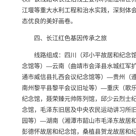
江堰等重大水利工程和治水实践，深刻体
态优良的美好画卷。
四、长江红色基因传承之旅
线路组成：四川（邓小平故居和纪念
念馆等）—云南（曲靖市会泽县水城红军
通市威信县扎西会议纪念馆等）—贵州（
南州黎平县黎平会议旧址等）—重庆（歌
纪念馆，聂荣臻元帅陈列馆，邱少云烈士
念馆，毛泽东旧居及中央农民运动讲习所
园等）—湖南（湘潭市韶山市毛泽东故居
彭德怀故居和纪念馆，桑植县贺龙故居和