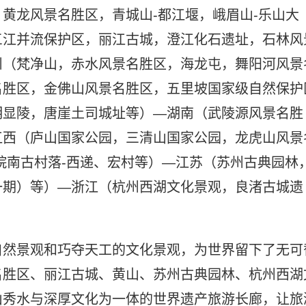
黄龙风景名胜区，青城山-都江堰，峨眉山-乐山大
三江并流保护区，丽江古城，澄江化石遗址，石林风
州（梵净山，赤水风景名胜区，海龙屯，舞阳河风景
名胜区，金佛山风景名胜区，五里坡国家级自然保护
明显陵，唐崖土司城址等）—湖南（武陵源风景名胜
江西（庐山国家公园，三清山国家公园，龙虎山风景
皖南古村落-西递、宏村等）—江苏（苏州古典园林
一期）等）—浙江（杭州西湖文化景观，良渚古城遗
自然景观和巧夺天工的文化景观，为世界留下了无可
名胜区、丽江古城、黄山、苏州古典园林、杭州西湖
山秀水与深厚文化为一体的世界遗产旅游长廊，让旅