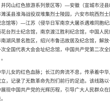
，井冈山红色旅游系列景区等）—安徽（宣城市泾县
市濉溪县淮海战役双堆集烈士陵园，六安市皖西烈士
纪念馆等）—江苏（侵华日军南京大屠杀遇难同胞纪
雨花台烈士纪念馆，南京渡江胜利纪念馆，中国人民
市南湖风景名胜区，绍兴市鲁迅故居及纪念馆，解放
一次全国代表大会会址纪念馆，中国共产党第二次全
）。
中华儿女的红色血脉；长江的奔流不息，传承着中华
成立，记录了无数革命先烈们前行的足迹。该线路以
中展现中国共产党的光辉历程，引导广大人民群众在
量。