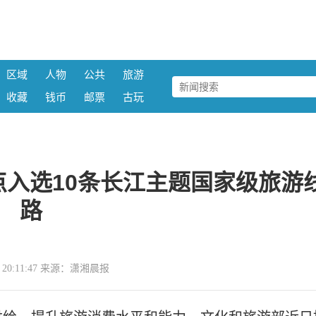
区域
人物
公共
旅游
收藏
钱币
邮票
古玩
入选10条长江主题国家级旅游
路
09 20:11:47 来源：潇湘晨报