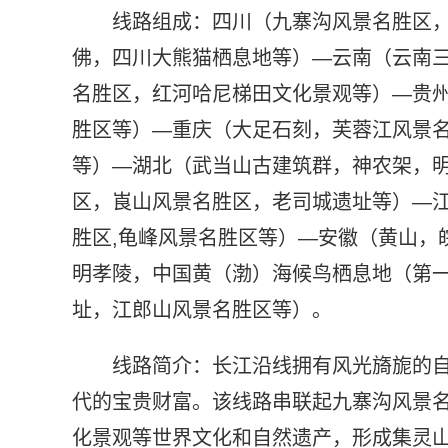
线路组成：四川（九寨沟风景名胜区，
佛，四川大熊猫栖息地等）—云南（云南
名胜区，红河哈尼梯田文化景观等）—贵
胜区等）—重庆（大足石刻，芙蓉江风景
等）—湖北（武当山古建筑群，神农架，
区，崀山风景名胜区，老司城遗址等）—
胜区,龟峰风景名胜区等）—安徽（黄山，
明孝陵，中国黄（渤）海候鸟栖息地（第
址，江郎山风景名胜区等）。
线路简介：长江沿线拥有风光旖旎的
代的宝贵财富。该线路串联起九寨沟风景
化景观等世界文化和自然遗产，形成集灵