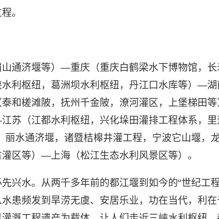
过程。
眉山通济堰等）—重庆（重庆白鹤梁水下博物馆，长
峡水利枢纽，葛洲坝水利枢纽，丹江口水库等）—湖
（泰和槎滩陂，抚州千金陂，潦河灌区，上堡梯田等
—江苏（江都水利枢纽，兴化垛田灌排工程体系，里
，丽水通济堰，诸暨桔槔井灌工程，宁波它山堰，
古灌区等）—上海（松江生态水利风景区等）。
先兴水。从两千多年前的都江堰到如今的“世纪工程
从水患频发到旱涝无虞、安居乐业，功在当代，利在
界灌溉工程遗产为载体，让人们走近三峡水利枢纽、