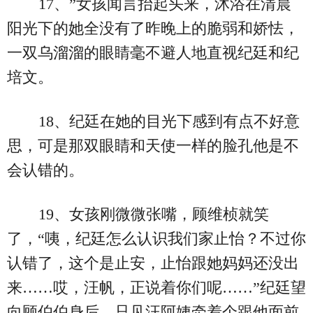
17、”女孩闻言抬起头来，沐浴在清晨
阳光下的她全没有了昨晚上的脆弱和娇怯，
一双乌溜溜的眼睛毫不避人地直视纪廷和纪
培文。
18、纪廷在她的目光下感到有点不好意
思，可是那双眼睛和天使一样的脸孔他是不
会认错的。
19、女孩刚微微张嘴，顾维桢就笑
了，“咦，纪廷怎么认识我们家止怡？不过你
认错了，这个是止安，止怡跟她妈妈还没出
来……哎，汪帆，正说着你们呢……”纪廷望
向顾伯伯身后，只见汪阿姨牵着个跟他面前