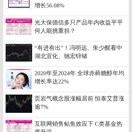
增长56.08%
光大保德信多只产品年内收益平平
何人能挑重担？
“有进有出”！冯明远、朱少醒看中
湖北宜化、驰宏锌锗
2020年至2024年 全球赤藓糖醇年均
增长率达22%
页岩气概念股涨幅居前 恒泰艾普涨
逾7%
互联网销售鲇鱼效应下 C类基金热