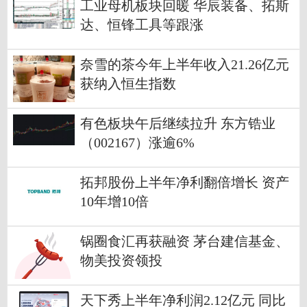
工业母机板块回暖 华辰装备、拓斯
达、恒锋工具等跟涨
奈雪的茶今年上半年收入21.26亿元
获纳入恒生指数
有色板块午后继续拉升 东方锆业
（002167）涨逾6%
拓邦股份上半年净利翻倍增长 资产
10年增10倍
锅圈食汇再获融资 茅台建信基金、
物美投资领投
天下秀上半年净利润2.12亿元 同比