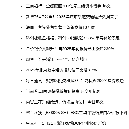
工商银行：全额赎回300亿元二级资本债券 热文
新增764.7公里！2025年城市轨道交通运营数据来了
海南自贸港外贸经营主体备案超10万家
科创板收盘播报：科创50指数涨3.53% 半导体股表现
金价银价又飙升！自2025年初银价已上涨超230%
观察：谁是浙江下一个“万亿之城”？
2025年北京数字经济增加值同比增8.7%
每日速讯：嫣然医院欠租超3年：寒假近200名唇腭裂患
当前看点!西贝获得新荣记投资 已变更执照
内容正在升级改造，请稍后再试！ 今日热文
容百科技（688005.SH）ESG主动评级结果由AApi被下调
生意社：1月21日浙江弘博DOP企业报价暂稳