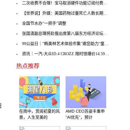
二次收费不合理！宝马取消硬件功能订阅付费，奔驰不
【世界说】外媒：美国药物过量死亡人数长期处于历史
全国节水办“一把手”调整
张国清副总理将赴俄出席第八届东方经济论坛，外交部
99公益日｜“韩美林艺术体验市集”邀您助力“童音童
资讯｜一汽-大众ID.4 CROZZ 限时惊爆价14.59万元起
热点推荐
日
在雨中，赏阅初夏的风
AMD CEO苏姿丰重申
景，人生至美的
“AI优先”，预计