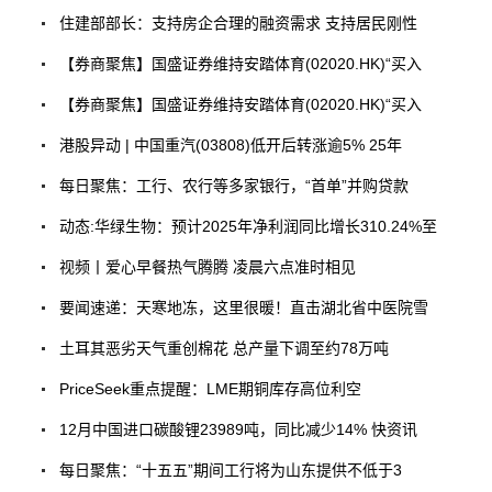
住建部部长：支持房企合理的融资需求 支持居民刚性
【券商聚焦】国盛证券维持安踏体育(02020.HK)“买入
【券商聚焦】国盛证券维持安踏体育(02020.HK)“买入
港股异动 | 中国重汽(03808)低开后转涨逾5% 25年
每日聚焦：工行、农行等多家银行，“首单”并购贷款
动态:华绿生物：预计2025年净利润同比增长310.24%至
视频丨爱心早餐热气腾腾 凌晨六点准时相见
要闻速递：天寒地冻，这里很暖！直击湖北省中医院雪
土耳其恶劣天气重创棉花 总产量下调至约78万吨
PriceSeek重点提醒：LME期铜库存高位利空
12月中国进口碳酸锂23989吨，同比减少14% 快资讯
每日聚焦：“十五五”期间工行将为山东提供不低于3