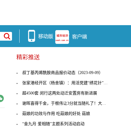
精彩推送
日
叔丁基丙烯酰胺商品报价动态（2023-09-09）
张家港经开区（杨舍镇）：用活党建“绣花针”，穿起
超4500套 闵行这两处动迁安置房有新进展
谢晖喜得千金，于根伟让3分就当随礼了！大连人客战
菇娘的功效与作用 吃菇娘的好处 菇娘
“金九月·爱相随”主题系列活动启动