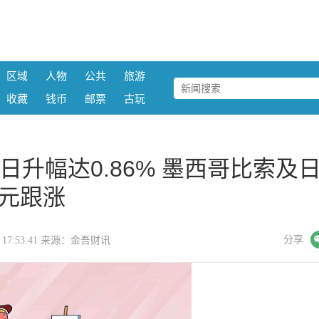
区域
人物
公共
旅游
收藏
钱币
邮票
古玩
日升幅达0.86% 墨西哥比索及
元跟涨
微信
分享
21 17:53:41 来源：金吾财讯