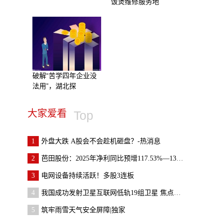
饭煲维修服务地
破解“苦学四年企业没
法用”，湖北探
大家爱看
Top
1
外盘大跌 A股会不会趁机砸盘？-热消息
2
芭田股份：2025年净利同比预增117.53%—139.53%
3
电网设备持续活跃！多股3连板
4
我国成功发射卫星互联网低轨19组卫星 焦点观察
5
筑牢雨雪天气安全屏障|独家