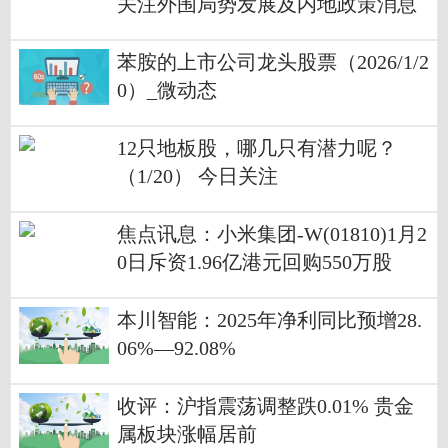
关注外围局势发展及内地政策消息
料短期指数未走出上落格局|讯息
苯胺的上市公司龙头股票（2026/1/2
0）_微动态
12只地板股，哪几只有潜力呢？
（1/20） 今日关注
焦点讯息：小米集团-W(01810)1月2
0日斥资1.96亿港元回购550万股
本川智能：2025年净利同比预增28.
06%—92.08%
收评：沪指震荡调整跌0.01% 贵金
属板块涨幅居前