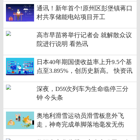
通讯！新年首个!原州区彭堡镇蒋口
村共享储能电站项目开工
高市早苗将举行记者会 就解散众议
院进行说明 看热讯
日本40年期国债收益率上升9.5个基
点至3.895%，创历史新高。 快资讯
深夜，D59次列车为生命临停三分
钟 今头条
奥地利滑雪运动员滑雪板意外飞
走，神奇完成单脚落地毫发无伤