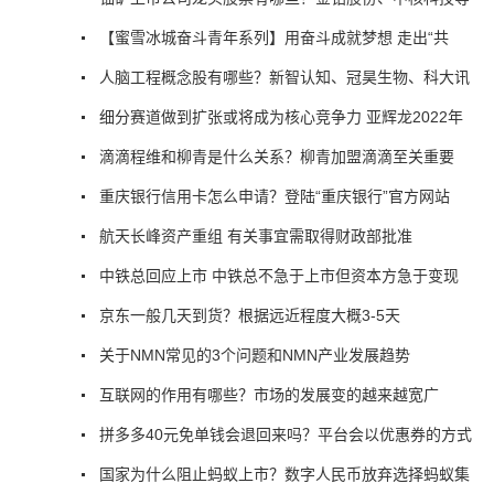
【蜜雪冰城奋斗青年系列】用奋斗成就梦想 走出“共
人脑工程概念股有哪些？新智认知、冠昊生物、科大讯
细分赛道做到扩张或将成为核心竞争力 亚辉龙2022年
滴滴程维和柳青是什么关系？柳青加盟滴滴至关重要
重庆银行信用卡怎么申请？登陆“重庆银行”官方网站
航天长峰资产重组 有关事宜需取得财政部批准
中铁总回应上市 中铁总不急于上市但资本方急于变现
京东一般几天到货？根据远近程度大概3-5天
关于NMN常见的3个问题和NMN产业发展趋势
互联网的作用有哪些？市场的发展变的越来越宽广
拼多多40元免单钱会退回来吗？平台会以优惠券的方式
国家为什么阻止蚂蚁上市？数字人民币放弃选择蚂蚁集