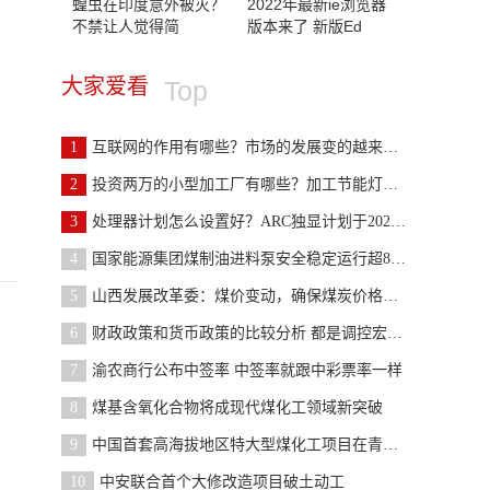
蝗虫在印度意外被灭？
2022年最新ie浏览器
不禁让人觉得简
版本来了 新版Ed
大家爱看
Top
1
互联网的作用有哪些？市场的发展变的越来越宽广
2
投资两万的小型加工厂有哪些？加工节能灯市场销量不
3
处理器计划怎么设置好？ARC独显计划于2022年第一季
4
国家能源集团煤制油进料泵安全稳定运行超8000小时
5
山西发展改革委：煤价变动，确保煤炭价格在合理区间
6
财政政策和货币政策的比较分析 都是调控宏观经济的
7
渝农商行公布中签率 中签率就跟中彩票率一样
8
煤基含氧化合物将成现代煤化工领域新突破
9
中国首套高海拔地区特大型煤化工项目在青海格尔木开
10
中安联合首个大修改造项目破土动工