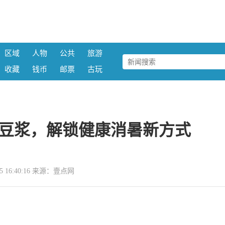
区域
人物
公共
旅游
收藏
钱币
邮票
古玩
豆浆，解锁健康消暑新方式
-05 16:40:16 来源：壹点网