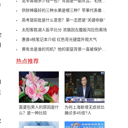
宽窄香烟多少钱一包？背面是一副灰瓦、宅院、民俗组
考
供财神最好的三种水果是哪三种？苹果代表着平平安安
高考提前批是什么意思？第一志愿是“关键命脉”
太阳客胜湖人扳平比分 浓眉因左腹股沟拉伤离场
全
惠普4核笔记本介绍 红色背光键盘外观大气
用
黄有龙是谁的司机？他的家庭背景一直被保护的很好
热点推荐
口
生
富婆包男人的原因是什
为何上海新增无症状比
么？是一种比较
确诊多45倍?人
求