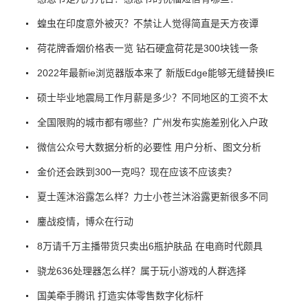
蝗虫在印度意外被灭？不禁让人觉得简直是天方夜谭
荷花牌香烟价格表一览 钻石硬盒荷花是300块钱一条
2022年最新ie浏览器版本来了 新版Edge能够无缝替换IE
硕士毕业地震局工作月薪是多少？不同地区的工资不太
全国限购的城市都有哪些？广州发布实施差别化入户政
微信公众号大数据分析的必要性 用户分析、图文分析
金价还会跌到300一克吗？现在应该不应该卖？
夏士莲沐浴露怎么样？力士小苍兰沐浴露更新很多不同
鏖战疫情，博众在行动
8万请千万主播带货只卖出6瓶护肤品 在电商时代颇具
骁龙636处理器怎么样？属于玩小游戏的人群选择
国美牵手腾讯 打造实体零售数字化标杆