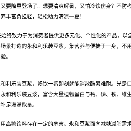
饮又要隆重登场了。想要清爽解暑，又怕冷饮伤身？不防
营养丰富负担轻，轻松助力清凉一夏！
来始终致力于为消费者提供更多元化、个
性
化的产品，以
外场景打造的永和利乐装豆浆，集营养与便捷于一身，不
体验。
永和利乐装豆浆，畅饮一番即刻就能消散酷暑难耐。光是
盒永和利乐装豆浆，富含大量植物蛋白与钙、磷、铁、维
体补足满满能量。
饮用高糖饮料存在一定的危害。永和豆浆面向减糖减脂需