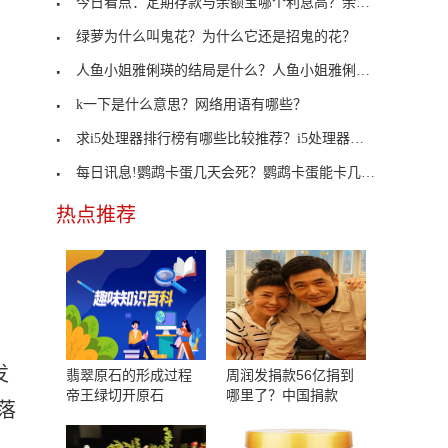
今日看点：定期存款与余额宝哪个利息高？余额宝与银
绿萝为什么叫鬼花？为什么它还是招鬼的花？
人鱼小姐雅俐瑛的结局是什么？人鱼小姐雅俐瑛最后到
k一下是什么意思？网络用语有哪些？
求i5处理器排行榜有哪些比较推荐？i5处理器性能排行
每日讯息!鹦鹉卡蛋几天会死？鹦鹉卡蛋能卡几天？
热点推荐
发
翡翠原石的形成过程
周润发捐款56亿捐到
帝王绿切开原石
哪里了？中国捐款
落