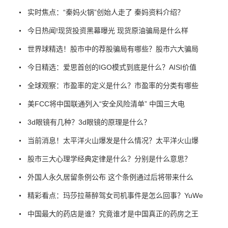
实时焦点：“秦妈火锅”创始人走了 秦妈资料介绍？
今日热闻!现货投资黑幕曝光 现货原油骗局是什么样
世界球精选！股市中的荐股骗局有哪些？股市六大骗局
今日精选：爱思首创的IGO模式到底是什么？AISI价值
全球观察：市盈率的定义是什么？市盈率的分类有哪些
美FCC将中国联通列入“安全风险清单” 中国三大电
3d眼镜有几种？3d眼镜的原理是什么？
当前消息！太平洋火山爆发是什么情况？太平洋火山爆
股市三大心理学经典定律是什么？分别是什么意思？
外国人永久居留条例公布 这个条例通过后将带来什么
精彩看点：玛莎拉蒂醉驾女司机事件是怎么回事？YuWe
中国最大的药店是谁？究竟谁才是中国真正的药房之王