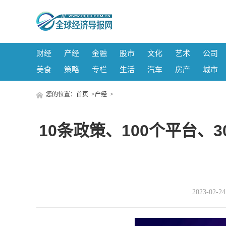
财经
产经
金融
股市
文化
艺术
公司
美食
策略
专栏
生活
汽车
房产
城市
您的位置：
首页
>
产经
>
10条政策、100个平台
2023-02-