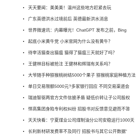
天天要闻：美美美！温州这些地方赶紧去玩
广东英德洪水过境前后 英德最新洪水消息
世界微速讯：内幕曝光！ChatGPT 发布之前，Bing
起底小米黄牛党 小米官网为什么没有黄牛？
待宰活猫查出猫瘟 猫得了猫瘟三天就好了吗？
王健林目标被抢注 王健林和辉瑞有关系吗？
大爷随手种猕猴桃树结5000个果子 猕猴桃家庭种植方法
单日交易限额5000元?多家银行回应 不同交易渠道会
瑞迪智驱两官方文件信披矛盾 疑低价转让子公司股权
悍高集团身陷专利权纠纷 招股书对反馈意见避而不答
天天快看：宁夏煤业公司煤制油分公司安稳运行1000天
长利新材研发费率不及同行 招股书与其它公开数据“