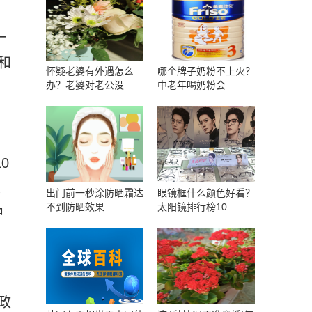
一
和
怀疑老婆有外遇怎么
哪个牌子奶粉不上火？
办？老婆对老公没
中老年喝奶粉会
0
建
出门前一秒涂防晒霜达
眼镜框什么颜色好看？
不到防晒效果
太阳镜排行榜10
中
政