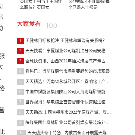
英国女王相当于中国什
这4种情况不准离婚!每
彻
么职位？英国女
个已婚人士都要
部
大家爱看
Top
动
1
王健林目标被抢注 王健林和辉瑞有关系吗？
2
天天快看：宁夏煤业公司煤制油分公司安稳运行1000天
服
3
全球快资讯：山西2022年抽采煤层气产量占比超全国8成
大
4
看热讯：当前煤层气市场重要趋势的市场观察
、
5
天天精选！河南省永城经开区：奏响化工产业高质量发
络
6
中国中煤能源集团陕西公司大海则煤矿智能综采常态化
7
世界视讯！华电煤业首套智能化快速掘进装备成功入井
营
8
天天动态:山西省朔州市2022年原煤产量、煤炭保供产
9
陕煤集团红柳林矿业公司首列煤炭集装箱外运正式开通
此
10
天天热头条丨特急 | 内蒙古全面开展露天煤矿安全