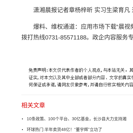
潇湘晨报记者章杨梓昕 实习生梁育凡
爆料、维权通道：应用市场下载“晨视频
拨打热线0731-85571188。政企内容服务专席
标签：
人民政府
大力支持
项目投资
中国青年
相关文章
10条政策、100个平台、30亿基金，长沙县大力支持湘
环球热门:半年卖货48亿！“董宇辉”立功了