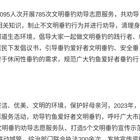
1095人次开展785次文明垂钓劝导志愿服务，共劝导
钓相关知识，制止不文明垂钓行为并进行劝导，清理身
河道生态环境，倡导大家一起做文明垂钓的践行者、
居民下发倡议书，引导垂钓爱好者文明垂钓、安全垂
对于休闲性垂钓的需求，规范广大钓鱼爱好者垂钓行
洁、优美、文明的环境，保护好母亲河，2023年，
愿服务活动，劝导钓鱼爱好者文明垂钓，呼吁广大市
文明垂钓劝导志愿服务队、打造5个文明垂钓宣传示
、联动城管、综治部门联合执法200余次，发放宣传资