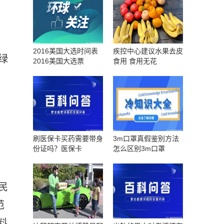
2016美国大选时间表
疾控中心建议水果去皮
绿
2016美国大选票
食用 食用无花
刷医保卡买药需要带身
3m口罩真假鉴别方法
份证吗？医保卡
怎么区别3m口罩
民
范
料