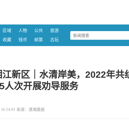
区域
人物
公共
旅游
收藏
钱币
邮票
古玩
江新区｜水清岸美，2022年共
95人次开展劝导服务
19 16:54:01 来源：潇湘晨报