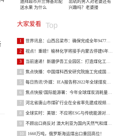
迪拜超市开兰博基尼配
出轨的男人对老婆还有
送水果 为什么
兴趣吗？老婆搂
大家爱看
Top
1
世界讯息：山西吕梁市：确保完成全年9477万吨煤炭产
新
2
视点！重磅！榆林化学将接手内蒙古停建6年煤化工项
3
当前速递！新疆伊吾工业园区：打造煤化工产业重要基
4
焦点快播：中国煤科西安研究院施工完成国内最大水平
5
每日热讯!外媒：IEA报告称2022年全球煤炭消费量将创
6
焦点快报!国际能源署：今年全球煤炭消耗量或首次突
7
河北省唐山市煤矿行业在全省率先建成视频监控系统
8
全球实时：美银：不应将ESG与传统能源对立，未来10
9
不顾出口商反对 澳大利亚为国内天然气和煤炭价格设
10
1660万吨，俄罗斯海运煤出口重回高位！