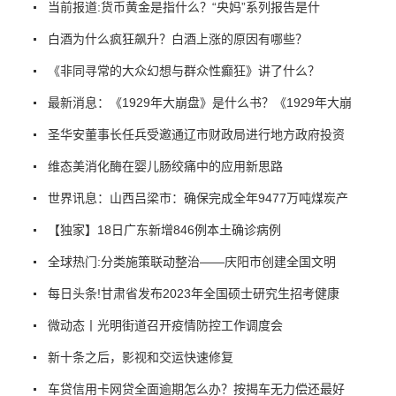
当前报道:货币黄金是指什么？“央妈”系列报告是什
白酒为什么疯狂飙升？白酒上涨的原因有哪些？
《非同寻常的大众幻想与群众性癫狂》讲了什么？
最新消息：《1929年大崩盘》是什么书？《1929年大崩
圣华安董事长任兵受邀通辽市财政局进行地方政府投资
维态美消化酶在婴儿肠绞痛中的应用新思路
世界讯息：山西吕梁市：确保完成全年9477万吨煤炭产
【独家】18日广东新增846例本土确诊病例
全球热门:分类施策联动整治——庆阳市创建全国文明
每日头条!甘肃省发布2023年全国硕士研究生招考健康
微动态丨光明街道召开疫情防控工作调度会
新十条之后，影视和交运快速修复
车贷信用卡网贷全面逾期怎么办？按揭车无力偿还最好