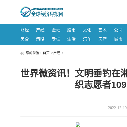
财经
产经
金融
股市
文化
艺术
公司
美食
策略
专栏
生活
汽车
房产
城市
您的位置：
首页
>
产经
>
世界微资讯！文明垂钓在湘
织志愿者10
2022-12-