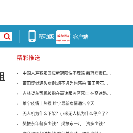
精彩推送
中国人寿客服回应新冠阳性不理赔 新冠病毒已经被定
组
莆田疑似源头病例:想不通为何感染 莆田黄石新增病
吉林货车司机被指在高速服务区死亡 在高速路上出了
睢宁疫情上热搜 睢宁最新疫情通告今天
无人机为什么下架？小米无人机为什么停产了？
樊振东年薪多少钱？ 樊振东一月工资多少钱？