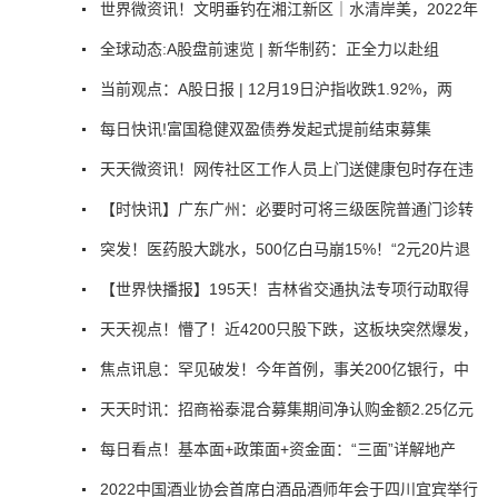
世界微资讯！文明垂钓在湘江新区｜水清岸美，2022年
全球动态:A股盘前速览 | 新华制药：正全力以赴组
当前观点：A股日报 | 12月19日沪指收跌1.92%，两
每日快讯!富国稳健双盈债券发起式提前结束募集
天天微资讯！网传社区工作人员上门送健康包时存在违
【时快讯】广东广州：必要时可将三级医院普通门诊转
突发！医药股大跳水，500亿白马崩15%！“2元20片退
【世界快播报】195天！吉林省交通执法专项行动取得
天天视点！懵了！近4200只股下跌，这板块突然爆发，
焦点讯息：罕见破发！今年首例，事关200亿银行，中
天天时讯：招商裕泰混合募集期间净认购金额2.25亿元
每日看点！基本面+政策面+资金面：“三面”详解地产
2022中国酒业协会首席白酒品酒师年会于四川宜宾举行