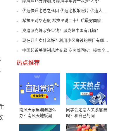
摩拜超15分钟加钱 摩拜单车骑一次多少钱？
优速快递老总之死因 优速老板娘照片 优速大面积退
希拉里对华态度 希拉里说二十年后最穷国家
奥迪派克峰q7多少钱？派克峰中国有几辆？
，
现在开店卖什么好？利用小区赚钱的项目有哪些？
中国起诉美限制芯片交易 商务部回应：损害全球和平
水
热点推荐
及
生
南风天家里潮湿怎么
同学会定恋人关系靠谱
办？南风天地板潮
吗？和自己的同
效