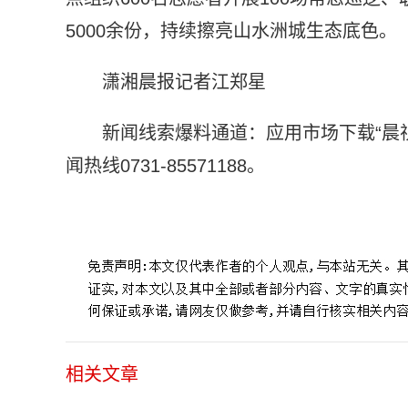
5000余份，持续擦亮山水洲城生态底色。
潇湘晨报记者江郑星
新闻线索爆料通道：应用市场下载“晨
闻热线0731-85571188。
标签：
钓鱼爱好者
潮平两岸阔
宣传资料
战略部署
相关文章