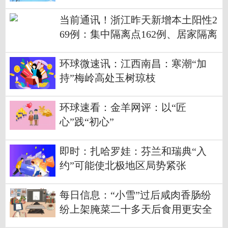
当前通讯！浙江昨天新增本土阳性2
69例：集中隔离点162例、居家隔离
14例、卡口拦截65例、社区筛查22
例、单位筛查3例、主动就诊3例
环球微速讯：江西南昌：寒潮“加
持”梅岭高处玉树琼枝
环球速看：金羊网评：以“匠
心”践“初心”
即时：扎哈罗娃：芬兰和瑞典“入
约”可能使北极地区局势紧张
每日信息：“小雪”过后咸肉香肠纷
纷上架腌菜二十多天后食用更安全