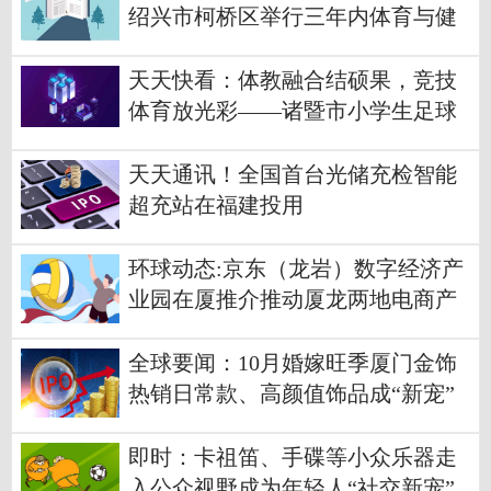
绍兴市柯桥区举行三年内体育与健
康教师专题研训活动
天天快看：体教融合结硕果，竞技
体育放光彩——诸暨市小学生足球
比赛圆满落幕
天天通讯！全国首台光储充检智能
超充站在福建投用
环球动态:京东（龙岩）数字经济产
业园在厦推介推动厦龙两地电商产
业资源数字化
全球要闻：10月婚嫁旺季厦门金饰
热销日常款、高颜值饰品成“新宠”
即时：卡祖笛、手碟等小众乐器走
入公众视野成为年轻人“社交新宠”