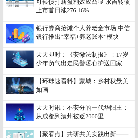
可转债打新盈利效应凸显 永吉转债
上市首日涨276.16%
银行券商抢滩个人养老金市场 中信
银行推出“幸福+养老账本”模块
天天即时：《安徽法制报》：17岁
少年负气出走民警暖心护送回家
【环球速看料】蒙城：乡村秋景美
如画
天天时讯：不安分的一代华阳王：
从成都到澧州被贬2000里
【聚看点】共研共美实践出新——