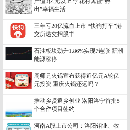
产值3亿元以上 李花村禽蛋“孵
出”幸福生活
三年亏20亿流血上市 “快狗打车”港
交所递交招股书
石油板块劲升1.86%实现7连涨 新潮
能源涨停
周师兄火锅宣布获得近亿元A轮亿
元投资 重庆火锅还远吗？
推动乡贤返乡创业 洛阳洛宁首批5
个合作项目签约
河南A股上市公司：洛阳钼业、牧