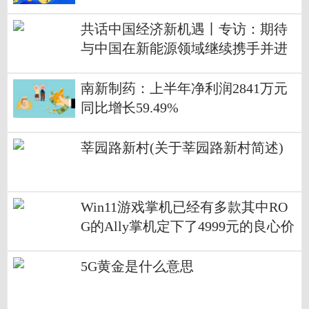
亿元
共话中国经济新机遇丨专访：期待
与中国在新能源领域继续携手并进
——访博世集团动力系统事业部总
裁托马斯·保尔
南新制药：上半年净利润2841万元
同比增长59.49%
莘园路新村(关于莘园路新村简述)
Win11游戏掌机已经有多款其中RO
G的Ally掌机定下了4999元的良心价
5G黄金是什么意思