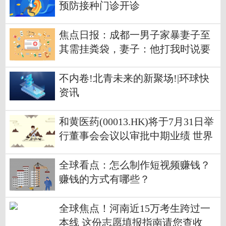
预防接种门诊开诊
焦点日报：成都一男子家暴妻子至
其需挂粪袋，妻子：他打我时说要
杀了我
不内卷!北青未来的新聚场!|环球快
资讯
和黄医药(00013.HK)将于7月31日举
行董事会会议以审批中期业绩 世界
今头条
全球看点：怎么制作短视频赚钱？
赚钱的方式有哪些？
全球焦点！河南近15万考生跨过一
本线 这份志愿填报指南请您查收