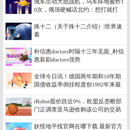
俄军出动大批战机，乌军阵地被炸1
0次，俄强硬喊话北约：想打就打
殊十二（关于殊十二介绍）|世界速
看
朴信惠doctors时隔十三年见面_朴信
惠新剧doctors强势
全球今日讯！德国两年期和10年期
国债收益率倒挂程度创1992年来最
大
iRobot股价跌近9%，欧盟反垄断部
门正调查亚马逊收购该公司的交易
世界视讯
妖怪地平线官网在哪下载 最新官方