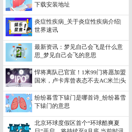
下载安装地址
炎症性疾病_关于炎症性疾病介绍|
世界速讯
最新资讯：梦见自己会飞是什么意
思_梦见自己会飞的意思
悍将离队已官宣！1米99门将愿加盟
国米，卢卡库曾表态不去AC米兰|头
条
纷纷暮雪下辕门是哪首诗_纷纷暮雪
下辕门的意思
北京环球度假区首个“环球酷爽夏
日”开启，将持续至8月底 当前时讯