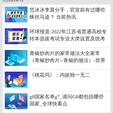
范冰冰李晨分手，官宣前有过哪些
蛛丝马迹？ 当前热讯
环球报道:2022年江苏省普通高校专
转本选拔考试专业大类设置及统考
科目
青椒炒肉片的家常做法大全家常
（青椒炒肉片--青椒的做法）-世界
短讯
《桃花坞》：内娱独一无二
g8国家名单g7_请问G8都包括哪些
国家_全球快看点