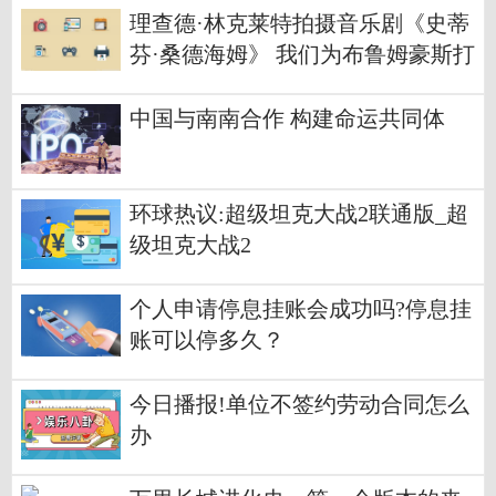
理查德·林克莱特拍摄音乐剧《史蒂
芬·桑德海姆》 我们为布鲁姆豪斯打
滚了20多年 全球今亮点
中国与南南合作 构建命运共同体
环球热议:超级坦克大战2联通版_超
级坦克大战2
个人申请停息挂账会成功吗?停息挂
账可以停多久？
今日播报!单位不签约劳动合同怎么
办