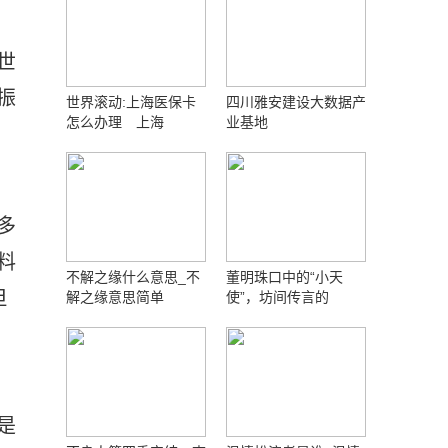
世
振
世界滚动:上海医保卡
四川雅安建设大数据产
怎么办理 上海
业基地
多
料
不解之缘什么意思_不
董明珠口中的“小天
但
解之缘意思简单
使”，坊间传言的
是