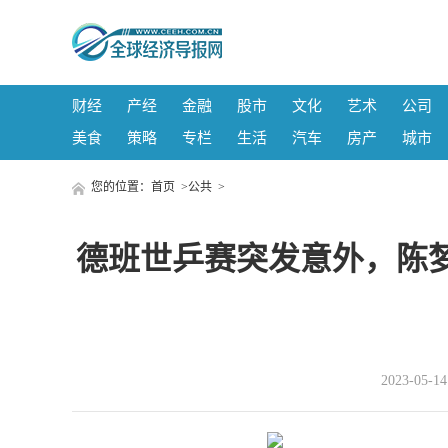
财经
产经
金融
股市
文化
艺术
公司
美食
策略
专栏
生活
汽车
房产
城市
您的位置：
首页
>
公共
>
德班世乒赛突发意外，陈
2023-05-