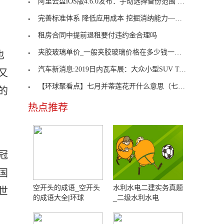
阿里云盘iOS版4.6.0发布：手动选择备份范围 环球观热点
完善标准体系 降低应用成本 挖掘消纳能力——氢能
租房合同中提前退租要付违约金合理吗
夹胶玻璃单价_一般夹胶玻璃价格在多少钱一平方
也
汽车新消息:2019日内瓦车展：大众小型SUV T-CROSS
又
【环球聚看点】七月并蒂莲花开什么意思（七月并蒂莲
的
热点推荐
冠
国
空开头的成语_空开头
水利水电二建实务真题
世
的成语大全|环球
_二级水利水电