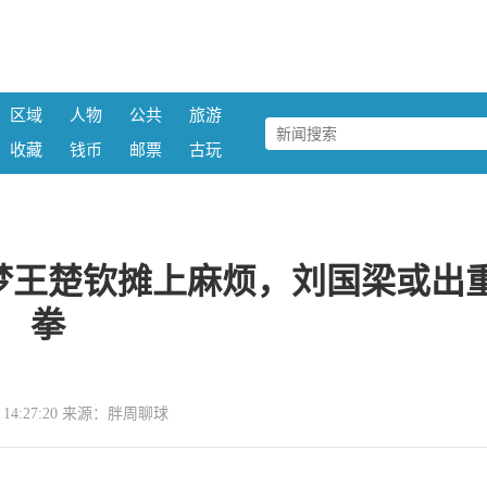
区域
人物
公共
旅游
收藏
钱币
邮票
古玩
梦王楚钦摊上麻烦，刘国梁或出
拳
14 14:27:20 来源：胖周聊球