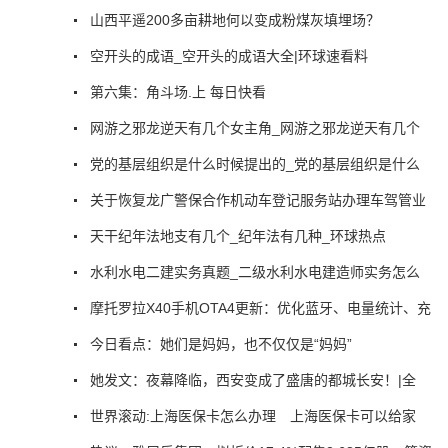
山西平遥200多亩耕地何以变成粉煤灰填埋场？
空开头的成语_空开头的成语大全|环球速看料
第六集：角斗场.上 每日快看
网游之邪龙逆天有几个女主角_网游之邪龙逆天有几个
党的基层组织是什么时候提出的_党的基层组织是什么
关于恢复龙广警保合作机动车登记服务站办理车驾管业
天干纪年法地支有几个_纪年法有几种_环球热点
水利水电二建实务真题_二级水利水电建造师实务怎么
摩托罗拉X40手机OTA4更新：优化蓝牙、电量统计、充
今日看点：她们是妈妈，也不仅仅是“妈妈”
她发文：夜幕降临，西安变成了盛唐的都城长安！|全
世界滚动:上海医保卡怎么办理 上海医保卡可以给家