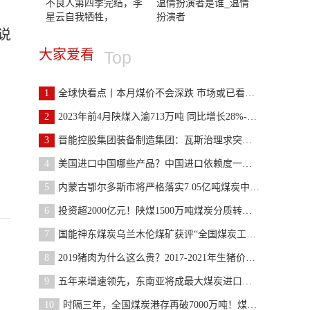
不良人第四季完结，李
温情扮演者是谁_温情
星云自我牺牲，
扮演者
说
大家爱看
Top
1
全球快看点丨本月煤价不会深跌 市场或已看见曙光
2
2023年前4月陕煤入渝713万吨 同比增长28%-今日报
3
晋能控股集团装备制造集团：瓦斯治理求突破 注入提
4
美国进口中国哪些产品？中国进口依赖度一览表
5
内蒙古鄂尔多斯市将严格落实7.05亿吨煤炭中长期合同
6
投资超2000亿元！陕煤1500万吨煤炭分质转化项目召开
7
国能神东煤炭乌兰木伦煤矿获评“全国煤炭工业先进煤
8
2019猪肉为什么这么贵？2017-2021年生猪价格曲线图
9
五年来增速领先，东南亚将成最大煤炭进口市场 天天
10
时隔三年，全国煤炭港存再破7000万吨​！煤市倒挂普