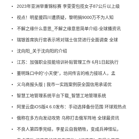
2023年亚洲举重锦标赛 李雯雯包揽女子87公斤以上级
视点！明星援四川遭质疑，黎明捐9000万不为人知
不解之缘什么意思_不解之缘意思简单介绍-全球播资讯
瑞银首席执行官表示将对瑞士信贷进行全面调查 全球
沈向阳_关于沈向阳的介绍
江苏：加强职业技能培训补贴管理工作 6月1日起执行
董明珠口中的“小天使”，坊间传言的格力接班人，孟
义乌商报头版 | 我市一实践案例获全国信用承诺优
智慧工地管理系统平台下载_智慧工地管理系统
阿里云盘iOS版4.6.0发布：手动选择备份范围 环球观热点
俄称在多方向发动攻势 乌称打击俄军阵地 全球最资讯
不良人第四季完结，李星云自我牺牲，变成兵神怪坛，