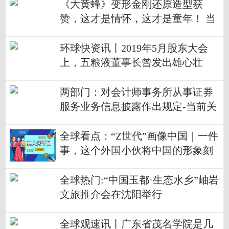
《大黄蜂》变形金刚还原造型获
赞，这才是情怀，这才是童年！ 当
前视讯
环球快资讯丨2019年5月股东大会
上，五粮液董事长曾发出雄心壮
志：“五粮液现在是卧薪尝胆，我们
的目标和方向是后来者居上”。追赶
两部门：对会计师事务所从事证券
茅台十余年的五粮液，不知道距离
服务业务信息披露作出规定-当前关
这个目标还有多远呢？
注
全球看点：“Z世代”画像中国｜一件
事，这个外国小伙将中国的形象刻
进心里
全球热门:“中国玉都·生态水乡”岫岩
文旅推介会在沈阳举行
全球观速讯丨广东省茂名学院是几