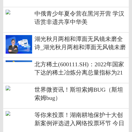
中俄青少年夏令营在黑河开营 学汉
语赏非遗共享中华美
湖光秋月两相和潭面无风镜未磨全
诗_湖光秋月两相和潭面无风镜未磨
北方稀土(600111.SH)：2022年国家
下达的稀土冶炼分离总量指标为21
万吨，公司获得的指标量为12.89万
吨|全球速看
世界微资讯！斯坦索姆BUG（斯坦
索姆bug）
等你来投票！湖南耕地保护十大创
新案例评选进入网络投票环节 今日
精选