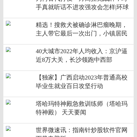
手真就听话不进攻强攻会怎样|环球
看点
精选！搜救犬被确诊淋巴瘤晚期，
主人带它最后一次出门，小镇居民
集体出动陪它散步向它告别
40大城市2022年人均收入：京沪逼
近8万大关，长沙领跑中西部
【独家】广西启动2023年普通高校
毕业生就业百日攻坚行动
塔哈玛特神殿急救训练师（塔哈玛
特神殿） 天天要闻
世界微速讯：指南针炒股软件官网