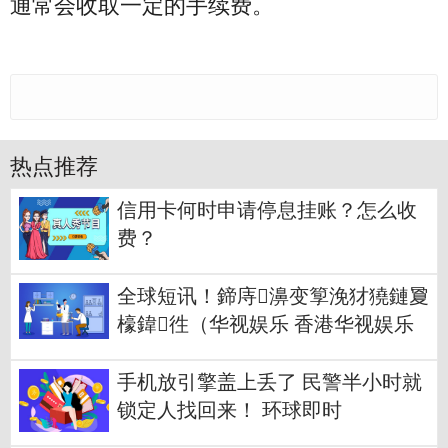
通常会收取一定的手续费。
热点推荐
信用卡何时申请停息挂账？怎么收
费？
全球短讯！鍗庤濞变箰浼犲獟鏈夐
檺鍏徃（华视娱乐 香港华视娱乐
国际传媒集团）
手机放引擎盖上丢了 民警半小时就
锁定人找回来！ 环球即时