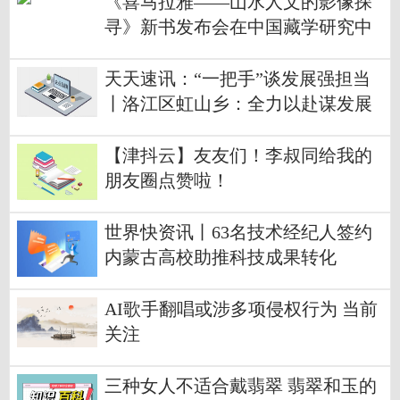
《喜马拉雅——山水人文的影像探
寻》新书发布会在中国藏学研究中
心举行
天天速讯：“一把手”谈发展强担当
丨洛江区虹山乡：全力以赴谋发展
乡村振兴谱新篇
【津抖云】友友们！李叔同给我的
朋友圈点赞啦！
世界快资讯丨63名技术经纪人签约
内蒙古高校助推科技成果转化
AI歌手翻唱或涉多项侵权行为 当前
关注
三种女人不适合戴翡翠 翡翠和玉的