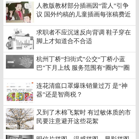
人教版教材部分插画因“雷人”引争
议 国外约稿的儿童插画每张稿费近
1万元
求职者不应沉迷反向背调 鞋子穿在
脚上才知道合不合适
杭州丁桥“扫街式”公交“丁桥小蓝
巴”下月上线 服务范围有“圈内”“圈
外”
连花清瘟口罩爆珠销量过万 是“神
器”还是智商税？
又到了木棉飞絮时 有过敏体质的市
民要注意避开这些花絮