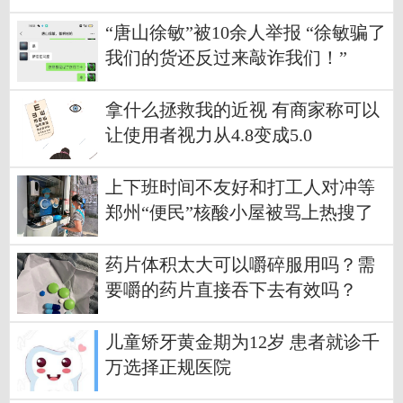
“唐山徐敏”被10余人举报 “徐敏骗了
我们的货还反过来敲诈我们！”
拿什么拯救我的近视 有商家称可以
让使用者视力从4.8变成5.0
上下班时间不友好和打工人对冲等
郑州“便民”核酸小屋被骂上热搜了
药片体积太大可以嚼碎服用吗？需
要嚼的药片直接吞下去有效吗？
儿童矫牙黄金期为12岁 患者就诊千
万选择正规医院