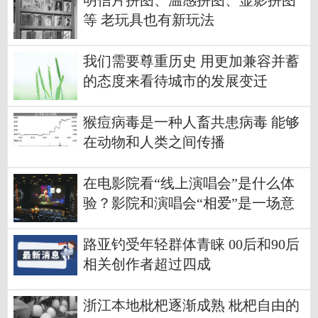
明信片拼图、温感拼图、显影拼图
等 老玩具也有新玩法
我们需要尊重历史 用更加兼容并蓄
的态度来看待城市的发展变迁
猴痘病毒是一种人畜共患病毒 能够
在动物和人类之间传播
在电影院看“线上演唱会”是什么体
验？影院和演唱会“相爱”是一场意
外？
路亚钓受年轻群体青睐 00后和90后
相关创作者超过四成
浙江本地枇杷逐渐成熟 枇杷自由的