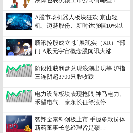
液体包装机械上市公司有哪些？
A股市场机器人板块狂欢 京山轻
机、迈赫股份、新时达涨幅10%以
上
腾讯控股成立“扩展现实（XR）”部
门 A股元宇宙概念股闻讯大涨
阶段性获利盘兑现浪潮出现等 沪指
三连阴超3700只股收跌
电力设备板块表现抢眼 神马电力、
禾望电气、泰永长征等涨停
智翔金泰科创板上市 手握多款抗体
新药董事长总经理皆是硕士