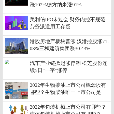
涨102%德方纳米涨91%
美利信IPO未过会 财务内控不规范
劳务派遣用工存疑
港股房地产板块普涨 汉港控股涨71.
03%三和建筑集团涨30.43%
汽车产业链掀起涨停潮 松芝股份连
续5日“一字”涨停
2022年生物柴油上市公司概念股有
哪些？生物柴油唯一上市公司是
谁？
2022年包装机械上市公司有哪些？