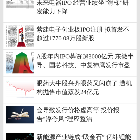
未来电器IPO 经营业绩坐“滑梯”研
发能力下降
紫建电子创业板IPO注册 拟首发不
超过1770.08万股新股
A股年内IPO募资超3000亿元 东微半
导、国芯科技、中复神鹰发行市盈
率位居前三名
眼药大牛股兴齐眼药又闪崩了 遭机
构抛售市值蒸发24亿元
会导致发行价格虚高等 投价报
告“浮夸风”理应整治
新能源产业链成“吸金石” 亿纬锂能