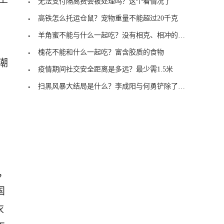
无法支付隔离费会被处理吗？这个看情况了
高铁怎么托运仓鼠？宠物重量不能超过20千克
羊角蜜不能与什么一起吃？没有相克、相冲的现象
槐花不能和什么一起吃？富含胶质的食物
潮
疫情期间社交安全距离是多远？最少需1.5米
扫黑风暴大结局是什么？李成阳与何勇铲除了内鬼
，
国
衣