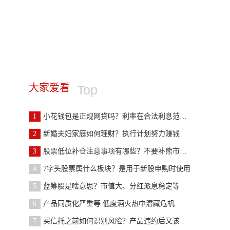
大家爱看
Top
1
小花钱包是正规网贷吗？利率在合法利息范围内
2
新婚夫妇家庭如何理财？执行计划努力赚钱
3
股票低位补仓注意事项有哪些？不要补熊市初期的股票
4
7字头股票属什么板块？是用于新股申购时使用
5
蓝筹股是啥意思？市值大、分红派息稳定等
6
产品同质化严重等 低度酒火热中潜藏危机
7
买信托之前如何识别风险？产品违约后又该如何维权？