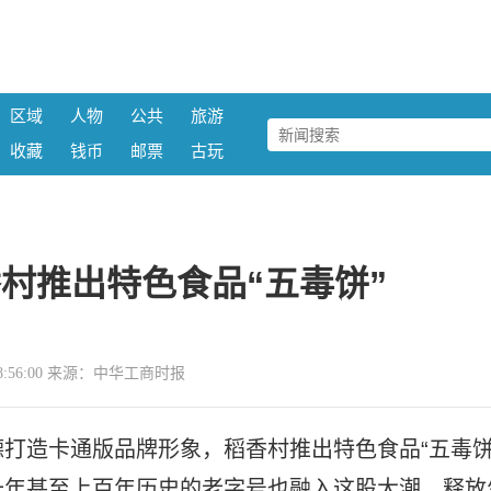
区域
人物
公共
旅游
收藏
钱币
邮票
古玩
香村推出特色食品“五毒饼”
4 08:56:00 来源：中华工商时报
打造卡通版品牌形象，稻香村推出特色食品“五毒饼
十年甚至上百年历史的老字号也融入这股大潮，释放