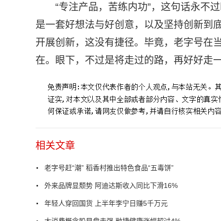
“专注产品，苦练内功”，这句话永不
是一套好想法与好创意，以及坚持创新到
开展创新，这没有捷径。毕竟，老字号在当
在。眼下，不过是将走过的路，再好好走
相关文章
老字号赶“潮” 稻香村推出特色食品“五毒饼”
外来品牌显颓势 阿迪达斯收入同比下滑16%
年轻人穿回国货 上半年李宁日赚5千万元
大消费概念股早盘走强 融捷健康涨幅超过4%