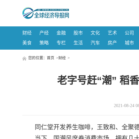
财经
产经
金融
股市
文化
艺术
公司
美食
策略
专栏
生活
汽车
房产
城市
您的位置：
首页
>
财经
>
老字号赶“潮” 稻
2021-08-2
同仁堂开发养生咖啡，王致和、全聚德
……当下，国潮风席卷消费市场，拥有几