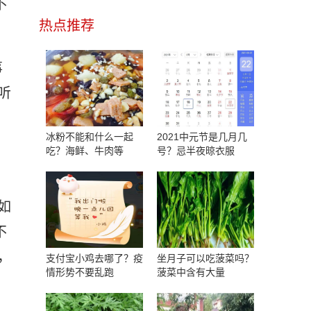
不
热点推荐
事
听
冰粉不能和什么一起
2021中元节是几月几
吃？海鲜、牛肉等
号？忌半夜晾衣服
如
不
，
支付宝小鸡去哪了？疫
坐月子可以吃菠菜吗？
情形势不要乱跑
菠菜中含有大量