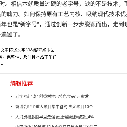
过时。相信本就质量过硬的老字号，缺的不是技术，
底的魄力。如何保持原有工艺内核、吸纳现代技术优
年也是“新字号”，通过创新一步步脱颖而出，走到
一遍罢了。
编辑推荐
老字号赶“潮” 稻香村推出特色食品“五毒饼”
智博会92个重大项目集中签约 央企项目10个
大消费概念股早盘走强 融捷健康涨幅超过4%
中国电信A股跌停 较上个交易日缩水超550亿元