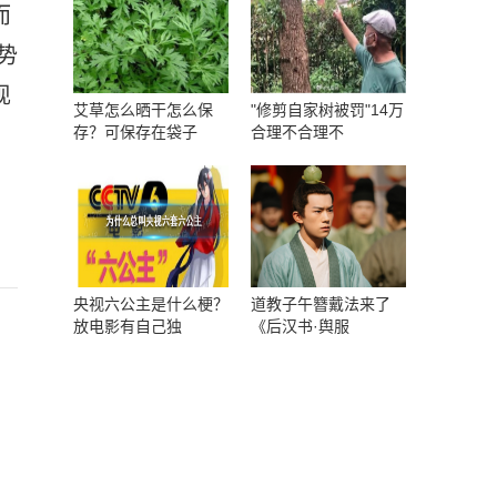
而
势
现
艾草怎么晒干怎么保
"修剪自家树被罚"14万
存？可保存在袋子
合理不合理不
央视六公主是什么梗？
道教子午簪戴法来了
放电影有自己独
《后汉书·舆服