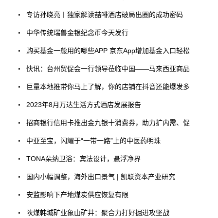
专访孙晓亮丨独家解读喆啡酒店破局出圈的成功密码
中华传统瑞兽金银纪念币今天发行
购买基金一般用的哪些APP 京东App增加基金入口轻松
快讯：台州贸促会一行领导莅临中国——马来西亚商品
巨量本地推带你马上了解，你的店铺在抖音还能爆发多
2023年8月万达生活方式酒店发展报告
招商银行信用卡推出金九银十消费券，助力扩内需、促
中亚至宝，闪耀于“一带一路”上的中医药明珠
TONA朵纳卫浴：宾法设计，悬浮净界
国内小幅调整，海外出口景气 | 凯联资本产业研究
安监影响下产地煤炭供应恢复有限
陕煤韩城矿业象山矿井：聚合力打好掘进攻坚战