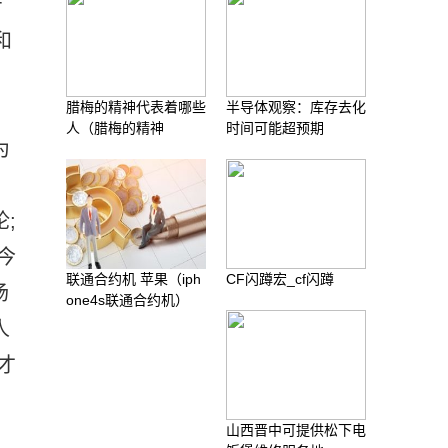
斤
和
，
腊梅的精神代表着哪些
半导体观察：库存去化
人（腊梅的精神
时间可能超预期
为
;
今
联通合约机 苹果（iph
CF闪蹲宏_cf闪蹲
场
one4s联通合约机）
人
才
山西晋中可提供松下电