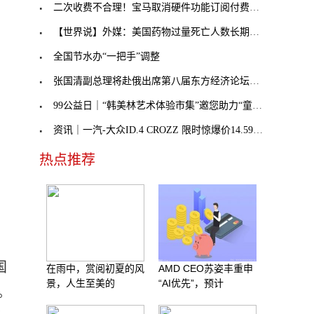
二次收费不合理！宝马取消硬件功能订阅付费，奔驰不
【世界说】外媒：美国药物过量死亡人数长期处于历史
全国节水办“一把手”调整
张国清副总理将赴俄出席第八届东方经济论坛，外交部
99公益日｜“韩美林艺术体验市集”邀您助力“童音童
资讯｜一汽-大众ID.4 CROZZ 限时惊爆价14.59万元起
热点推荐
国
在雨中，赏阅初夏的风
AMD CEO苏姿丰重申
景，人生至美的
“AI优先”，预计
。