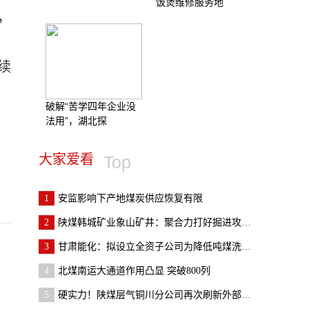
饭煲维修服务地
，
续
破解“苦学四年企业没
法用”，湖北探
大家爱看
Top
1
安监影响下产地煤炭供应恢复有限
2
陕煤韩城矿业象山矿井：聚合力打好掘进攻坚战
3
甘肃能化：拟设立全资子公司为降低吨煤洗选成本
4
北煤南运大通道作用凸显 突破800列
5
硬实力！陕煤层气铜川分公司再次刷新外部市场“朋友