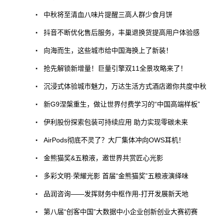
中秋将至清血八味片提醒三高人群少食月饼
抖音不断优化售后服务，丰巢退换货提高用户体验感
向海而生，这些城市给中国海换上了新装！
抢先解锁新增量！巨量引擎双11全景攻略来了！
沉浸式体验城市魅力，万达生活方式酒店邀你共度中秋
新G9涅槃重生，做让世界付费学习的“中国高端样板”
伊利股份探索包装可持续应用 助力实现零碳未来
AirPods彻底不灵了？大厂集体冲向OWS耳机！
金熊猫奖&五粮液，邀世界共赏匠心光影
多彩文明·荣耀光影 首届“金熊猫奖”五粮液演绎味
品润咨询——发挥财务中枢作用-打开发展新天地
第八届“创客中国”大数据中小企业创新创业大赛初赛