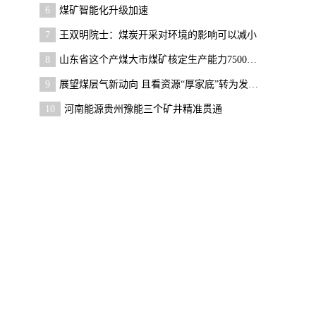
6
煤矿智能化升级加速
7
王双明院士：煤炭开采对环境的影响可以减小
8
山东省这个产煤大市煤矿核定生产能力7500万吨/年！
9
展望煤层气新动向 且看资源“厚家底”转为发展新引
10
河南能源贵州豫能三个矿井精准贯通