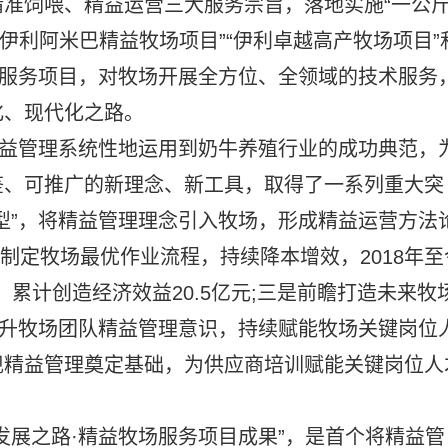
准饲喂、精益运营三大服务宗旨，落地实施“一公
“伊利阿米巴精益
牧场项目”“伊利卓越高产
牧场项目”
大服务项目，对
牧场开展全方位、全领域的技术服务
化、现代化之路。
精益管理系统
性地运用到奶牛养殖行业的成功典范，
鉴、可推广的新理念、新工具，取得了一系列重大突
型”，将精益管理理念引入
牧场，形成精益运营方法论
过制定
牧场最优作业流程，持续降本增效，2018年至
，累计创造经济效益20.5亿元;三是前瞻打造未来
牧
升
牧场团队精益管理意识，持续赋能
牧场关键岗位
现精益管理奠定基础，为供应商培训赋能关键岗位人
发展之路·精益
牧场服务项目成果”，是首个将精益管