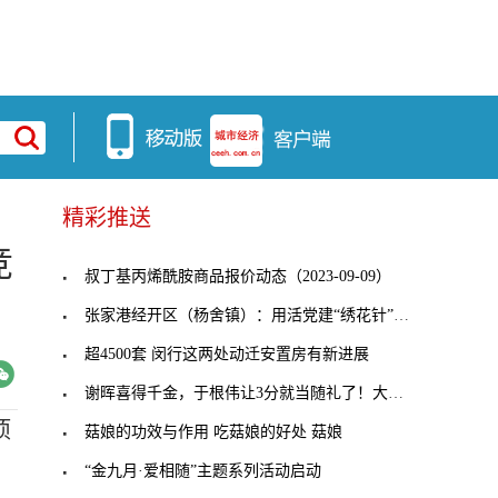
精彩推送
竞
叔丁基丙烯酰胺商品报价动态（2023-09-09）
张家港经开区（杨舍镇）：用活党建“绣花针”，穿起
超4500套 闵行这两处动迁安置房有新进展
谢晖喜得千金，于根伟让3分就当随礼了！大连人客战
项
菇娘的功效与作用 吃菇娘的好处 菇娘
“金九月·爱相随”主题系列活动启动