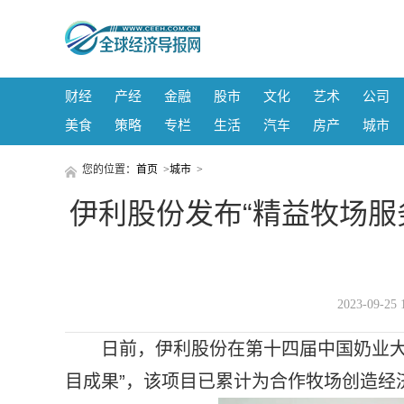
财经
产经
金融
股市
文化
艺术
公司
美食
策略
专栏
生活
汽车
房产
城市
您的位置：
首页
>
城市
>
伊利股份发布“精益牧场服
2023-09-
日前，伊利股份在第十四届
中国奶业大
目成果”，该项目已累计为合作
牧场创造经济