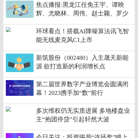
焦点播报:黑龙江任免王宇、谭映
辉、尤晓林、周伟、赵士颖、罗少
华等职务
环球看点！搭载AI降噪算法讯飞智
能无线麦克风C1上市
新筑股份（002480）入主晟天新能
源 欲打造新的利润增长点
第二届世界数字产业博览会圆满闭
幕！2023携手加“数”前行
多次维权仍无实质进展 多地楼盘业
主“抱团停贷”引起轩然大波
今日关注：投资骗局“连环套”瞄上