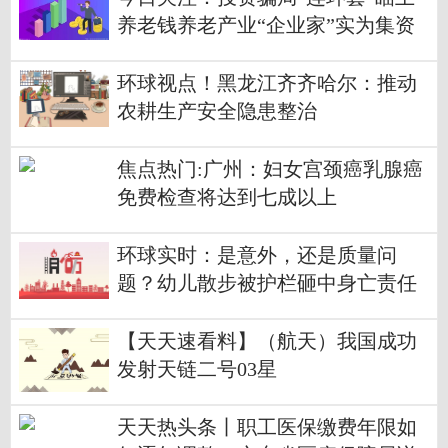
养老钱养老产业“企业家”实为集资
诈骗犯
环球视点！黑龙江齐齐哈尔：推动
农耕生产安全隐患整治
焦点热门:广州：妇女宫颈癌乳腺癌
免费检查将达到七成以上
环球实时：是意外，还是质量问
题？幼儿散步被护栏砸中身亡责任
方被判赔146万余元
【天天速看料】（航天）我国成功
发射天链二号03星
天天热头条丨职工医保缴费年限如