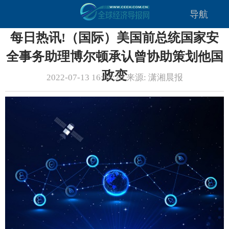
导航
每日热讯!（国际）美国前总统国家安
全事务助理博尔顿承认曾协助策划他国
政变
2022-07-13 16:05:20 来源: 潇湘晨报