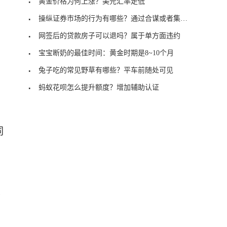
黄金价格为何上涨？美元汇率走低
操纵证券市场的行为有哪些？通过合谋或者集中资金
网签后的贷款房子可以退吗？属于单方面违约
宝宝断奶的最佳时间：黄金时期是8~10个月
兔子吃的常见野草有哪些？平车前随处可见
蚂蚁花呗怎么提升额度？增加辅助认证
词
些