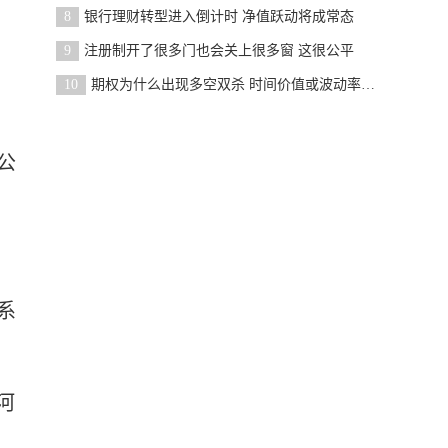
8
银行理财转型进入倒计时 净值跃动将成常态
9
注册制开了很多门也会关上很多窗 这很公平
10
期权为什么出现多空双杀 时间价值或波动率下降
公
系
河