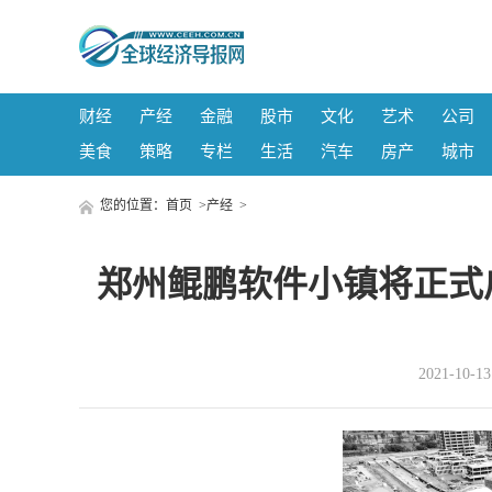
财经
产经
金融
股市
文化
艺术
公司
美食
策略
专栏
生活
汽车
房产
城市
您的位置：
首页
>
产经
>
郑州鲲鹏软件小镇将正式
2021-10-