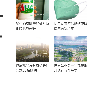
目
。
喝牛奶有哪些好处？防
明年春节疫情能结束吗
止腰肌酸软等
偶尔有新增本
年
退房摇号没有原价是什
住房公积金一年能提取
么意思 控制供
几次？有的每季