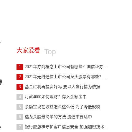
，
有
大家爱看
Top
1
2021年券商概念上市公司有哪些？国信证券、华创阳安
2
2021年无线通信上市公司龙头股票有哪些？润建股份等
像
3
基金红利再投资好吗 要以大盘行情为依据
4
月薪4000如何理财？存入余额宝中
5
余额宝现在收益怎么这么低 为了降低规模
6
选龙头股最简单的方法 流通市要适中
，
7
银行应怎样守护客户信息安全 加强加密技术的运用等