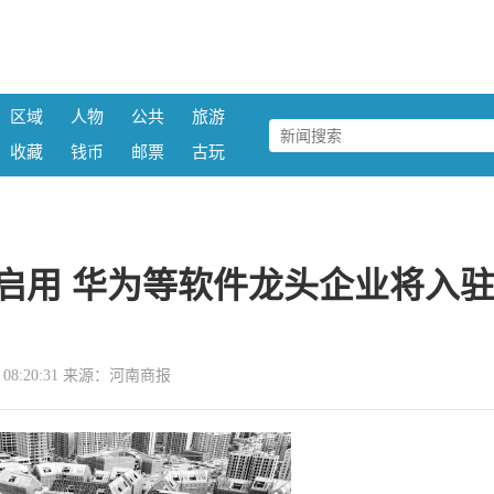
区域
人物
公共
旅游
收藏
钱币
邮票
古玩
启用 华为等软件龙头企业将入
13 08:20:31 来源：河南商报