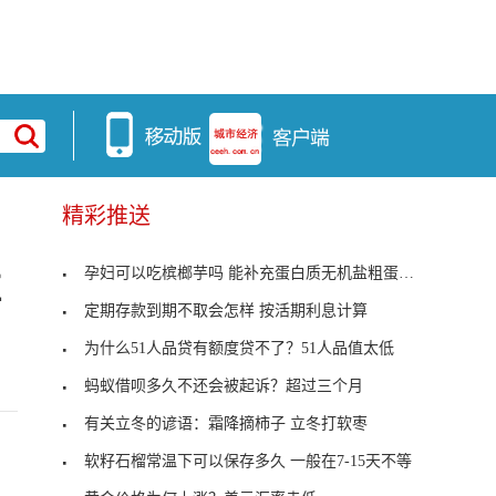
精彩推送
孕妇可以吃槟榔芋吗 能补充蛋白质无机盐粗蛋白等
驻
定期存款到期不取会怎样 按活期利息计算
为什么51人品贷有额度贷不了？51人品值太低
蚂蚁借呗多久不还会被起诉？超过三个月
有关立冬的谚语：霜降摘柿子 立冬打软枣
软籽石榴常温下可以保存多久 一般在7-15天不等