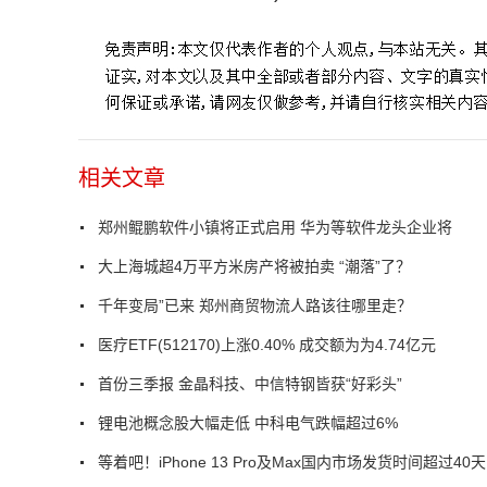
相关文章
郑州鲲鹏软件小镇将正式启用 华为等软件龙头企业将
大上海城超4万平方米房产将被拍卖 “潮落”了？
千年变局”已来 郑州商贸物流人路该往哪里走？
医疗ETF(512170)上涨0.40% 成交额为为4.74亿元
首份三季报 金晶科技、中信特钢皆获“好彩头”
锂电池概念股大幅走低 中科电气跌幅超过6%
等着吧！iPhone 13 Pro及Max国内市场发货时间超过40天