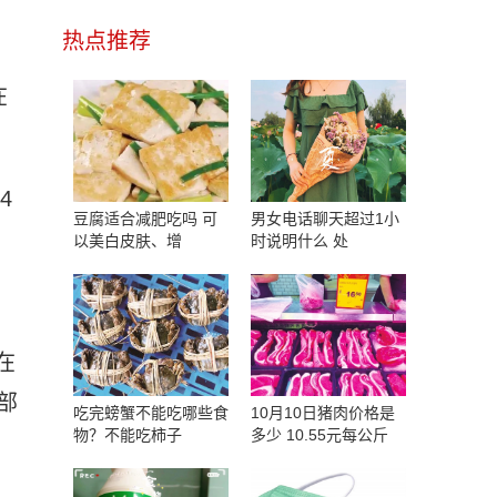
热点推荐
在
4
豆腐适合减肥吃吗 可
男女电话聊天超过1小
。
以美白皮肤、增
时说明什么 处
在
部
吃完螃蟹不能吃哪些食
10月10日猪肉价格是
物？不能吃柿子
多少 10.55元每公斤