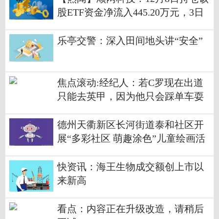
股ETF资金净流入445.20万元，3日
累计净流入994.46万元
乐亭交警：深入田间地头讲“安全”
焦点滚动:经纪人：若C罗现在出道
只能去英甲，因为他只会踩单车耍
花活
德州天衢新区长河街道泰和社区开
展“多彩社区 萌趣涂色”儿童绘画活
动-播资讯
快资讯：海王生物成交额创上市以
来新高
看点：内容正在升级改造，请稍后